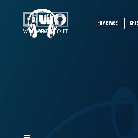
Vai ai contenuti
Home Page
CHI
WWW.DJVITO.IT
Salta menù