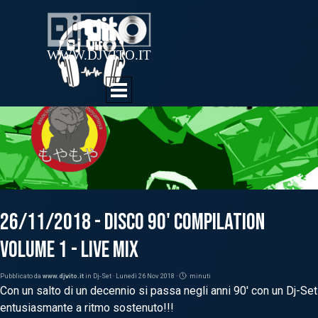
Vai ai contenuti
WWW.DJVITO.IT
Salta menù
26/11/2018 - Disco 90' Compilation
Volume 1 - Live Mix
Pubblicato da
www.djvito.it
in
Dj-Set
· Lunedì 26 Nov 2018 ·
minuti
Con un salto di un decennio si passa negli anni 90' con un Dj-Set
entusiasmante a ritmo sostenuto!!!